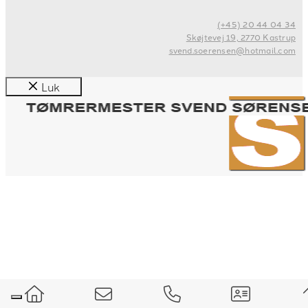
(+45) 20 44 04 34
Skøjtevej 19, 2770 Kastrup
svend.soerensen@hotmail.com
Luk