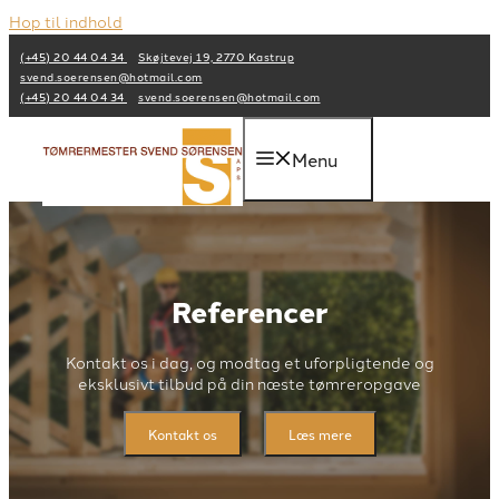
Hop til indhold
(+45) 20 44 04 34
Skøjtevej 19, 2770 Kastrup
svend.soerensen@hotmail.com
(+45) 20 44 04 34
svend.soerensen@hotmail.com
Menu
Referencer
Kontakt os i dag, og modtag et uforpligtende og
eksklusivt tilbud på din næste tømreropgave
Kontakt os
Læs mere